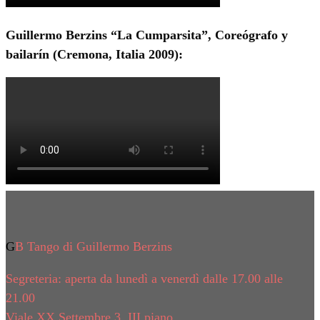
Guillermo Berzins “La Cumparsita”, Coreógrafo y
bailarín (Cremona, Italia 2009):
GB Tango di Guillermo Berzins
Segreteria: aperta da lunedì a venerdì dalle 17.00 alle
21.00
Viale XX Settembre 3, III piano