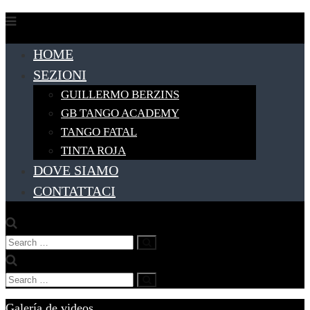
Skip
to
HOME
content
SEZIONI
GUILLERMO BERZINS
GB TANGO ACADEMY
TANGO FATAL
TINTA ROJA
DOVE SIAMO
CONTATTACI
Search
Search
for:
Search
Search
for:
Galería de videos