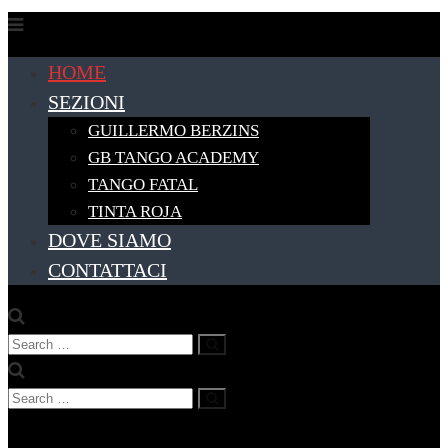
Skip
to
HOME
content
SEZIONI
GUILLERMO BERZINS
GB TANGO ACADEMY
TANGO FATAL
TINTA ROJA
DOVE SIAMO
CONTATTACI
Search
Search
for:
Search
Search
for: