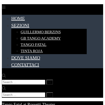
Skip
to
HOME
content
SEZIONI
GUILLERMO BERZINS
GB TANGO ACADEMY
TANGO FATAL
TINTA ROJA
DOVE SIAMO
CONTATTACI
Search
Search
for:
Search
Search
for:
Tango Fatal at Rossetti Theater