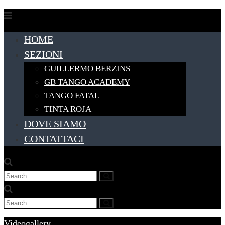
Skip
to
HOME
content
SEZIONI
GUILLERMO BERZINS
GB TANGO ACADEMY
TANGO FATAL
TINTA ROJA
DOVE SIAMO
CONTATTACI
Search
Search
for:
Search
Search
for:
Videogallery