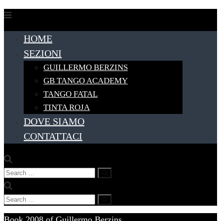
Skip
to
HOME
content
SEZIONI
GUILLERMO BERZINS
GB TANGO ACADEMY
TANGO FATAL
TINTA ROJA
DOVE SIAMO
CONTATTACI
Search
Search
for:
Search
Search
for:
Book 2008 of Guillermo Berzins