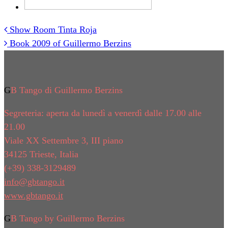
Show Room Tinta Roja
Post
Book 2009 of Guillermo Berzins
navigation
GB Tango di Guillermo Berzins
Segreteria: aperta da lunedì a venerdì dalle 17.00 alle
21.00
Viale XX Settembre 3, III piano
34125 Trieste, Italia
(+39) 338-3129489
info@gbtango.it
www.gbtango.it
GB Tango by Guillermo Berzins