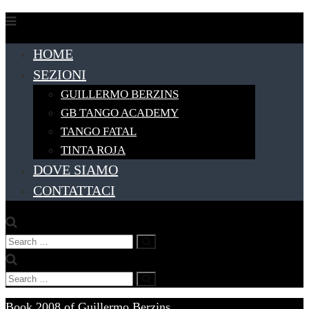
Skip
to
HOME
content
SEZIONI
GUILLERMO BERZINS
GB TANGO ACADEMY
TANGO FATAL
TINTA ROJA
DOVE SIAMO
CONTATTACI
Search
Search
for:
Search
Search
for:
Book 2008 of Guillermo Berzins