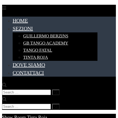
Skip
to
HOME
content
SEZIONI
GUILLERMO BERZINS
GB TANGO ACADEMY
TANGO FATAL
TINTA ROJA
DOVE SIAMO
CONTATTACI
Search
Search
for:
Search
Search
for:
Show Room Tinta Roja