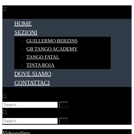
Skip
to
HOME
content
SEZIONI
GUILLERMO BERZINS
GB TANGO ACADEMY
TANGO FATAL
TINTA ROJA
DOVE SIAMO
CONTATTACI
Search
Search
for:
Search
Search
for:
Videogallery